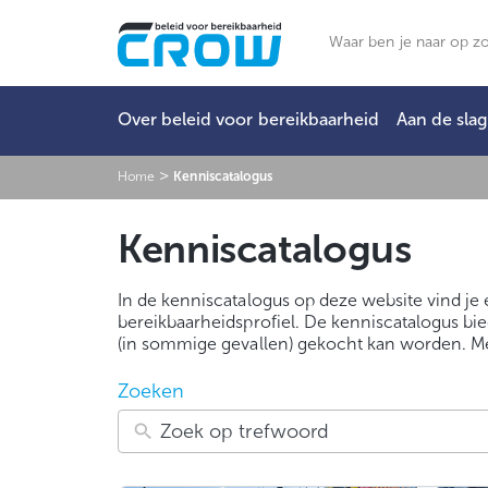
Ga
naar
Zoeken
de
inhoud
Over beleid voor bereikbaarheid
Aan de sla
>
Home
Kenniscatalogus
Kenniscatalogus
In de kenniscatalogus op deze website vind je
bereikbaarheidsprofiel. De kenniscatalogus bi
(in sommige gevallen) gekocht kan worden. Me
Zoeken