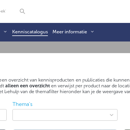
g
Kenniscatalogus
Meer informatie
 een overzicht van kennisproducten en publicaties die kunnen 
edt
alleen een overzicht
en verwijst per product naar de locat
t behulp van de themafilter hieronder kan je de weergave van
Thema's
5
results
available