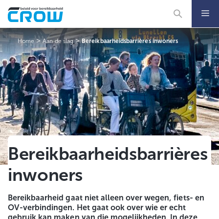
Ga
naar
de
inhoud
>
>
Home
Aan de slag
Bereikbaarheidsbarrières inwoners
Bereikbaarheidsbarrières
inwoners
Bereikbaarheid gaat niet alleen over wegen, fiets- en
OV-verbindingen. Het gaat ook over wie er echt
gebruik kan maken van die mogelijkheden. In deze