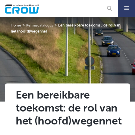
Ga
naar
de
inhoud
>
>
Home
Kenniscatalogus
Een bereikbare toekomst: de rol van
het (hoofd)wegennet
Een bereikbare
toekomst: de rol van
het (hoofd)wegennet