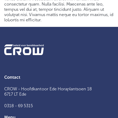
consectetur quam. Nulla facilisi. Maecenas ante leo,
tempus vel dui at, tempor tincidunt justo. Aliquam ut
volutpat nisi. Vivamus mattis neque eu tortor maximus, id
lobortis mi efficitur.
Contact
CROW - Hoofdkantoor Ede Horaplantsoen 18
6717 LT Ede
0318 - 69 5315
Menu