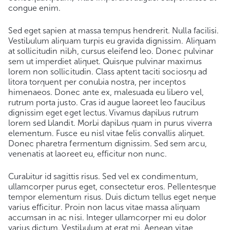
congue enim.
Sed eget sapien at massa tempus hendrerit. Nulla facilisi.
Vestibulum aliquam turpis eu gravida dignissim. Aliquam
at sollicitudin nibh, cursus eleifend leo. Donec pulvinar
sem ut imperdiet aliquet. Quisque pulvinar maximus
lorem non sollicitudin. Class aptent taciti sociosqu ad
litora torquent per conubia nostra, per inceptos
himenaeos. Donec ante ex, malesuada eu libero vel,
rutrum porta justo. Cras id augue laoreet leo faucibus
dignissim eget eget lectus. Vivamus dapibus rutrum
lorem sed blandit. Morbi dapibus quam in purus viverra
elementum. Fusce eu nisl vitae felis convallis aliquet.
Donec pharetra fermentum dignissim. Sed sem arcu,
venenatis at laoreet eu, efficitur non nunc.
Curabitur id sagittis risus. Sed vel ex condimentum,
ullamcorper purus eget, consectetur eros. Pellentesque
tempor elementum risus. Duis dictum tellus eget neque
varius efficitur. Proin non lacus vitae massa aliquam
accumsan in ac nisi. Integer ullamcorper mi eu dolor
varius dictum. Vestibulum at erat mi. Aenean vitae