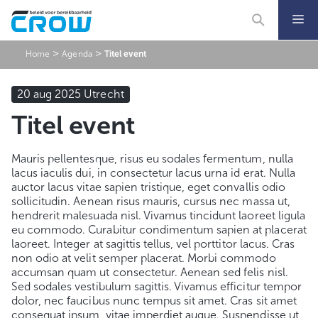
Ga
naar
de
inhoud
>
>
Home
Agenda
Titel event
20 aug 2025 Utrecht
Titel event
Mauris pellentesque, risus eu sodales fermentum, nulla
lacus iaculis dui, in consectetur lacus urna id erat. Nulla
auctor lacus vitae sapien tristique, eget convallis odio
sollicitudin. Aenean risus mauris, cursus nec massa ut,
hendrerit malesuada nisl. Vivamus tincidunt laoreet ligula
eu commodo. Curabitur condimentum sapien at placerat
laoreet. Integer at sagittis tellus, vel porttitor lacus. Cras
non odio at velit semper placerat. Morbi commodo
accumsan quam ut consectetur. Aenean sed felis nisl.
Sed sodales vestibulum sagittis. Vivamus efficitur tempor
dolor, nec faucibus nunc tempus sit amet. Cras sit amet
consequat ipsum, vitae imperdiet augue. Suspendisse ut